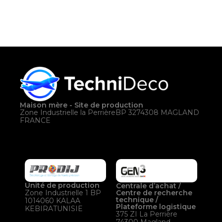
Maison mère - Site de production
Zone Industrielle la PerrièreBP 3274308 MAGLAND
FRANCE
Unité de production
Centrale d’achat /
Centre de recherche
Zone Industrielle 1 BP
technique /
1014060 KALAA
Plateforme logistique
KEBIRATUNISIE
375 ZI La Perrière
74300 Magland