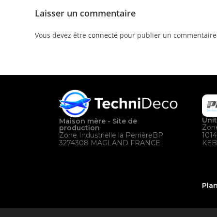
Laisser un commentaire
Vous devez être
connecté
pour publier un commentaire
Uni
Maison mère - Site de
Zone
production
101
Zone Industrielle la PerrièreBP
KEB
3274308 MAGLAND FRANCE
Plan