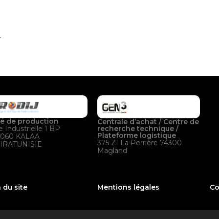
.
té de production
Centrale d’achat / Centre de
recherche technique /
 Industrielle 1 BP
Plateforme logistique
4060 KALAA
375 ZI La Perrière 74300
IRATUNISIE
Magland
 du site
Mentions légales
Co