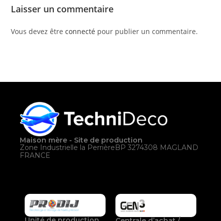
Laisser un commentaire
Vous devez être
connecté
pour publier un commentaire.
Maison mère - Site de production
Zone Industrielle la PerrièreBP 3274308 MAGLAND
FRANCE
Unité de production
Centrale d’achat /